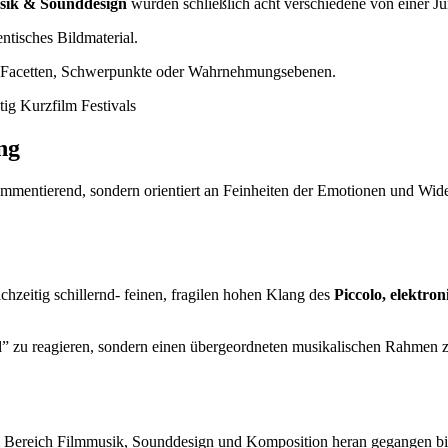
sik & Sounddesign
wurden schließlich acht verschiedene von einer J
entisches Bildmaterial.
e Facetten, Schwerpunkte oder Wahrnehmungsebenen.
ng
mentierend, sondern orientiert an Feinheiten der Emotionen und Wide
zeitig schillernd- feinen, fragilen hohen Klang des
Piccolo, elektro
end” zu reagieren, sondern einen übergeordneten musikalischen Rahmen 
 im Bereich Filmmusik, Sounddesign und Komposition heran gegangen bin