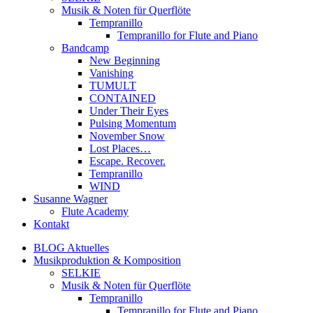
Musik & Noten für Querflöte
Tempranillo
Tempranillo for Flute and Piano
Bandcamp
New Beginning
Vanishing
TUMULT
CONTAINED
Under Their Eyes
Pulsing Momentum
November Snow
Lost Places…
Escape. Recover.
Tempranillo
WIND
Susanne Wagner
Flute Academy
Kontakt
BLOG Aktuelles
Musikproduktion & Komposition
SELKIE
Musik & Noten für Querflöte
Tempranillo
Tempranillo for Flute and Piano