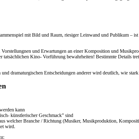
mmenspiel mit Bild und Raum, riesiger Leinwand und Publikum – ist se
aren Vorstellungnen und Erwartungen an einer Komposition und Musikp
der tatsächlichen Kino- Vorführung bewahrheiten! Bestimmte Details tr
en und dramaturgischen Entscheidungen anderer wird deutlich, wie star
en
n werden kann
isch- künstlerischer Geschmack” sind
 aus welcher Branche / Richtung (Musiker, Musikproduktion, Komposit
et wird.
u: