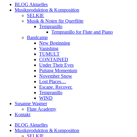
BLOG Aktuelles
Musikproduktion & Komposition
SELKIE
Musik & Noten für Querflöte
Tempranillo
Tempranillo for Flute and Piano
Bandcamp
New Beginning
Vanishing
TUMULT
CONTAINED
Under Their Eyes
Pulsing Momentum
November Snow
Lost Places…
Escape. Recover.
Tempranillo
WIND
Susanne Wagner
Flute Academy
Kontakt
BLOG Aktuelles
Musikproduktion & Komposition
SELKIE