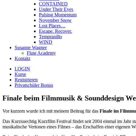
CONTAINED
Under Their Eyes
Pulsing Momentum
November Snow
Lost Places…
Escape. Recover.
Tempranillo
WIND
Susanne Wagner
Flute Academy
Kontakt
LOGIN
Kurse
Registrieren
Privatschüler Bonus
Finale beim Filmmusik & Sounddesign Wet
Vor kurzem wurde ich mit meinem Beitrag für das
Finale im Filmmu
Das Kurzsuechtig Kurzfilm Festival findet seit 2004 einmal im Jahr s
musikalische Vertonen eines Filmes – das Erschaffen einer eigenen 