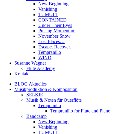
New Beginning
Vanishing
TUMULT
CONTAINED
Under Their Eyes
Pulsing Momentum
November Snow
Lost Places…
Escape. Recover.
Tempranillo
WIND
Susanne Wagner
Flute Academy
Kontakt
BLOG Aktuelles
Musikproduktion & Komposition
SELKIE
Musik & Noten für Querflöte
Tempranillo
Tempranillo for Flute and Piano
Bandcamp
New Beginning
Vanishing
TUMULT